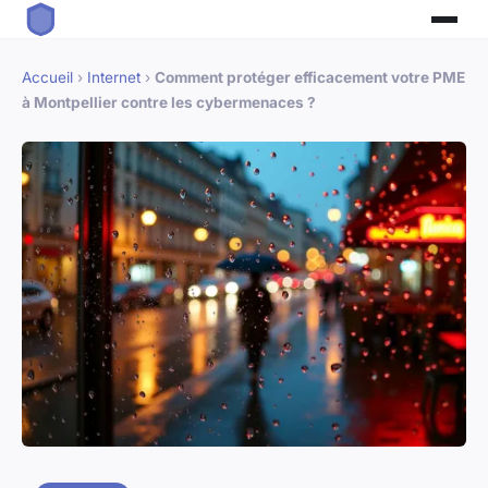
Accueil
›
Internet
›
Comment protéger efficacement votre PME
à Montpellier contre les cybermenaces ?